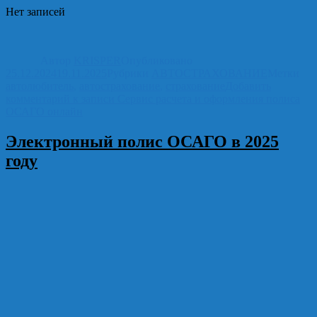
Отправить
Нет записей
Автор
KRISPER
Опубликовано
25.12.2024
19.11.2025
Рубрики
АВТОСТРАХОВАНИЕ
Метки
автолюбитель
,
автострахование
,
страхование
Добавить
комментарий
к записи Сервис расчета и оформления полиса
ОСАГО онлайн
Электронный полис ОСАГО в 2025
году