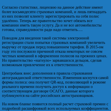
Согласно статистике, лицензию на данное действие имеют
более восьмидесяти страховых компаний, и лишь пятнадцать
из них позволят клиенту зарегистрировать на себя полис
удалённо. Теперь же правительство хочет обязать все
компании иметь такую услугу. Да и не все автомобилисты
готовы, справедливости ради надо отметить….
Поводом для введения такой системы электронной
регистрации стали попытки страховых компаний увеличить
выручку от продаж перед повышением тарифов. В 2015-ом
году это послужило причиной отказа некоторых не совсем
честных компаний в оформлении полисов на прежних ценах.
Но правительство «нагнуло» зарвавшихся дельцов, сделав
возможным привлечение их к ответственности.
Центробанк внес дополнения в правила страхования
автогражданской ответственности. Изменения коснутся самой
формы полиса: она получит QR-код, позволяющий в режиме
реального времени получить доступ к информации о
соответствующем договоре ОСАГО, данные которого
публикуются на сайте российских автостраховщиков.
На новом бланке появится полный расчет страховой премии с
подробной расшифровкой всех используемых коэффициентов.