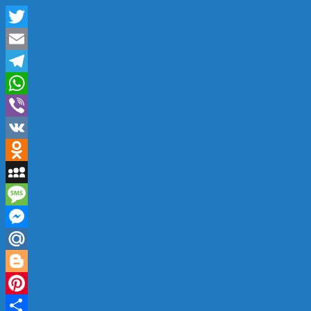
Twitter
Email
Telegram
WhatsApp
Viber
VK
Odnoklassniki
MySpace
Message
Messenger
Mail.Ru
Blogger
Pinterest