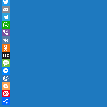
Twitter
Email
Telegram
WhatsApp
Viber
VK
Odnoklassniki
MySpace
Message
Messenger
Mail.Ru
Blogger
Pinterest