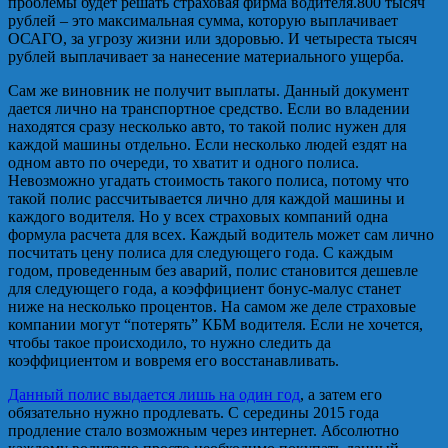
проблемы будет решать страховая фирма водителя.800 тысяч
рублей – это максимальная сумма, которую выплачивает
ОСАГО, за угрозу жизни или здоровью. И четыреста тысяч
рублей выплачивает за нанесение материального ущерба.
Сам же виновник не получит выплаты. Данный документ
дается лично на транспортное средство. Если во владении
находятся сразу несколько авто, то такой полис нужен для
каждой машины отдельно. Если несколько людей ездят на
одном авто по очереди, то хватит и одного полиса.
Невозможно угадать стоимость такого полиса, потому что
такой полис рассчитывается лично для каждой машины и
каждого водителя. Но у всех страховых компаний одна
формула расчета для всех. Каждый водитель может сам лично
посчитать цену полиса для следующего года. С каждым
годом, проведенным без аварий, полис становится дешевле
для следующего года, а коэффициент бонус-малус станет
ниже на несколько процентов. На самом же деле страховые
компании могут “потерять” КБМ водителя. Если не хочется,
чтобы такое происходило, то нужно следить да
коэффициентом и вовремя его восстанавливать.
Данный полис выдается лишь на один год
, а затем его
обязательно нужно продлевать. С середины 2015 года
продление стало возможным через интернет. Абсолютно