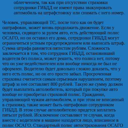
облегчением, так как при отсутствии страховки
сотрудники ГИБДД не имеют права эвакуировать
автомобиль на штрафстоянку или снимать с него номер.
Человек, управляющий ТС, после того как он будет
оштрафован, может вновь продолжить движение. Если у
человека, сидящего за рулем авто, есть действующий полис
ОСАГО, но он оставил его дома, сотрудники ГИБДД могут
ограничиться устным предупреждением или выписать штраф.
Сумма штрафа равняется пятистам рублям. Сложность
заключается в том, что сотрудник ГИБДД, остановивший
водителя без полиса, может решить, что полиса нет, потому
что он уже недействителен или вообще никогда не был не
оформлен. Водителю будет довольно сложно доказать, что у
него есть полис, но он его просто забыл. Просроченная
страховка считается самым серьезным нарушением, поэтому
штраф за нее составляет 800 рублей. Такую же сумму должен
будет выплатить автолюбитель, который при покупке авто
вообще не приобретал страховой полис. Гражданин,
управляющий чужим автомобилем, и при этом не вписанный
в страховку, также может быть оштрафован сотрудником
ГИБДД. В этом случае автолюбителю придется заплатить
пятьсот рублей. Исключение составляют те случаи, когда
вместе с водителем в машине находится лицо, вписанное в
полис ОСАГО. Стандартный полис автострахования ОСАГО