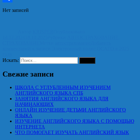
Отправить
Нет записей
Автор
KRISPER
Опубликовано
14.12.2024
18.10.2025
Рубрики
АВТОСТРАХОВАНИЕ
,
СТРАХОВАНИЕ
Метки
автострахование
Добавить
комментарий
к записи Электронный полис ОСАГО в 2025
году
Искать:
Поиск
Свежие записи
ШКОЛА С УГЛУБЛЕННЫМ ИЗУЧЕНИЕМ
АНГЛИЙСКОГО ЯЗЫКА СПБ
ЗАНЯТИЯ АНГЛИЙСКОГО ЯЗЫКА ДЛЯ
НАЧИНАЮЩИХ
ОНЛАЙН ИЗУЧЕНИЕ ДЕТЬМИ АНГЛИЙСКОГО
ЯЗЫКА
ИЗУЧЕНИЕ АНГЛИЙСКОГО ЯЗЫКА С ПОМОЩЬЮ
ИНТЕРНЕТА
ЧТО ПОМОГАЕТ ИЗУЧАТЬ АНГЛИЙСКИЙ ЯЗЫК