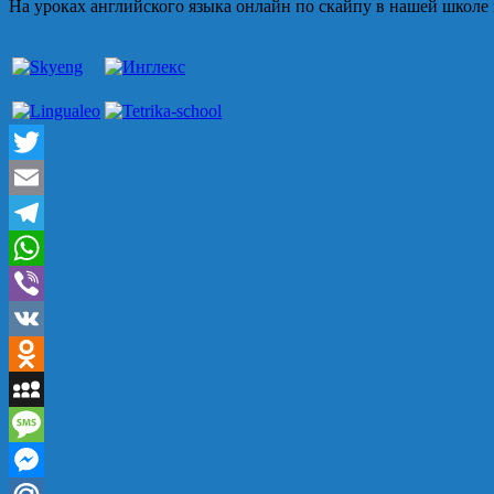
На уроках английского языка онлайн по скайпу в нашей школе 
Twitter
Email
Telegram
WhatsApp
Viber
VK
Odnoklassniki
MySpace
Message