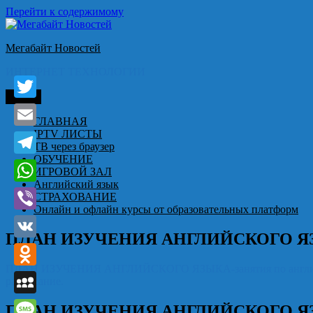
Перейти к содержимому
Мегабайт Новостей
ИНТЕРНЕТ ТЕХНОЛОГИИ
Меню
Twitter
ГЛАВНАЯ
IPTV ЛИСТЫ
Email
ТВ через браузер
ОБУЧЕНИЕ
Telegram
ИГРОВОЙ ЗАЛ
Английский язык
WhatsApp
СТРАХОВАНИЕ
Онлайн и офлайн курсы от образовательных платформ
Viber
ПЛАН ИЗУЧЕНИЯ АНГЛИЙСКОГО Я
VK
ПЛАН ИЗУЧЕНИЯ АНГЛИЙСКОГО ЯЗЫКА-занятия по английскому
Odnoklassniki
расписание.
MySpace
ПЛАН ИЗУЧЕНИЯ АНГЛИЙСКОГО Я