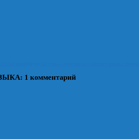
ийский язык
Метки
h2
,
план изучения английского языка
,
предло
КА: 1 комментарий