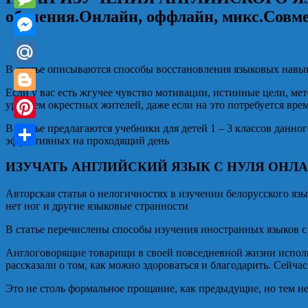
обучения.Онлайн, оффлайн, микс.Совмес
Message
Messenger
В статье описываются способы восстановления языковых навык
Mail.Ru
Если у вас есть жгучее чувство мотивации, истинные цели, ме
Blogger
уровнем окрестных жителей, даже если на это потребуется вре
В статье предлагаются учебники для детей 1 – 3 классов данн
Pinterest
эффективных на проходящий день
Отправить
ИЗУЧАТЬ АНГЛИЙСКИЙ ЯЗЫК С НУЛЯ ОНЛ
Авторская статья о нелогичностях в изучении белорусского язы
нет ног и другие языковые странности
В статье перечислены способы изучения иностранных языков 
Англоговорящие товарищи в своей повседневной жизни использ
рассказали о том, как можно здороваться и благодарить. Сейча
Это не столь формальное прощание, как предыдущие, но тем не 