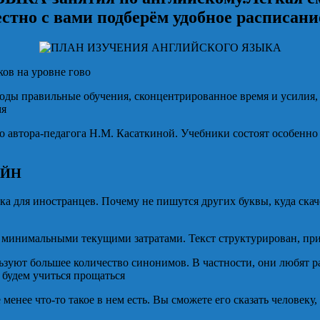
тно с вами подберём удобное расписани
ов на уровне гово
тоды правильные обучения, сконцентрированное время и усилия, 
мя
ого автора-педагога Н.М. Касаткиной. Учебники состоят особенно
АЙН
ка для иностранцев. Почему не пишутся других буквы, куда скаче
с минимальными текущими затратами. Текст структурирован, пр
уют большее количество синонимов. В частности, они любят ра
с будем учиться прощаться
менее что-то такое в нем есть. Вы сможете его сказать человеку