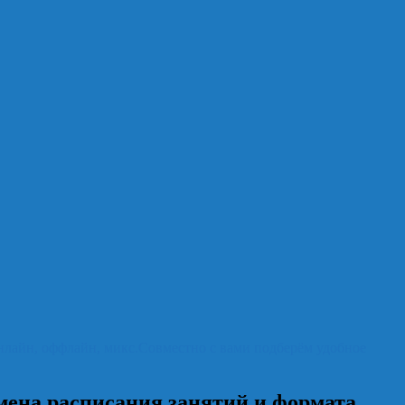
йн, оффлайн, микс.Совместно с вами подберём удобное
мена расписания занятий и формата