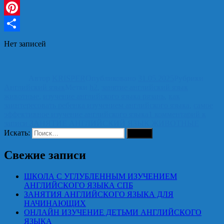
Blogger
Pinterest
Отправить
Нет записей
Автор
KRISPER
Опубликовано
31.05.2025
Рубрики
Английский язык
Метки
h2
,
занятие английский язык
животные
,
изучение английского языка рязань
,
как
заинтересовать ребенка изучением английского языка
,
самое
эффективное изучение английского языка
1 комментарий
к
записи ЗАНЯТИЕ АНГЛИЙСКИЙ ЯЗЫК ЖИВОТНЫЕ
Искать:
Поиск
Свежие записи
ШКОЛА С УГЛУБЛЕННЫМ ИЗУЧЕНИЕМ
АНГЛИЙСКОГО ЯЗЫКА СПБ
ЗАНЯТИЯ АНГЛИЙСКОГО ЯЗЫКА ДЛЯ
НАЧИНАЮЩИХ
ОНЛАЙН ИЗУЧЕНИЕ ДЕТЬМИ АНГЛИЙСКОГО
ЯЗЫКА