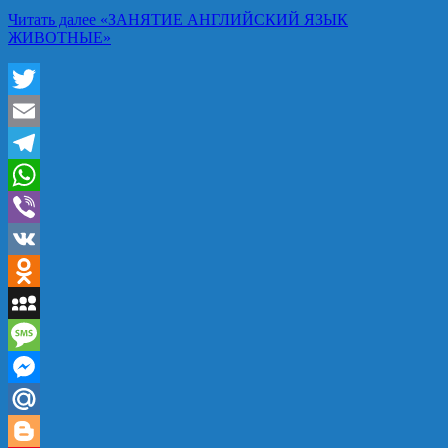
Читать далее
«ЗАНЯТИЕ АНГЛИЙСКИЙ ЯЗЫК
ЖИВОТНЫЕ»
Twitter
Email
Telegram
WhatsApp
Viber
VK
Odnoklassniki
MySpace
Message
Messenger
Mail.Ru