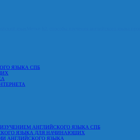
ийский язык
Метки
h2
,
способы изучения английского языка про
ОГО ЯЗЫКА СПБ
ЩИХ
КА
НТЕРНЕТА
 ИЗУЧЕНИЕМ АНГЛИЙСКОГО ЯЗЫКА СПБ
СКОГО ЯЗЫКА ДЛЯ НАЧИНАЮЩИХ
МИ АНГЛИЙСКОГО ЯЗЫКА