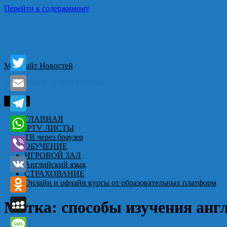
Перейти к содержимому
Мегабайт Новостей
Twitter
ИНТЕРНЕТ ТЕХНОЛОГИИ
Email
Меню
ГЛАВНАЯ
Telegram
IPTV ЛИСТЫ
ТВ через браузер
WhatsApp
ОБУЧЕНИЕ
ИГРОВОЙ ЗАЛ
Viber
Английский язык
СТРАХОВАНИЕ
VK
Онлайн и офлайн курсы от образовательных платформ
Odnoklassniki
Метка:
способы изучения анг
MySpace