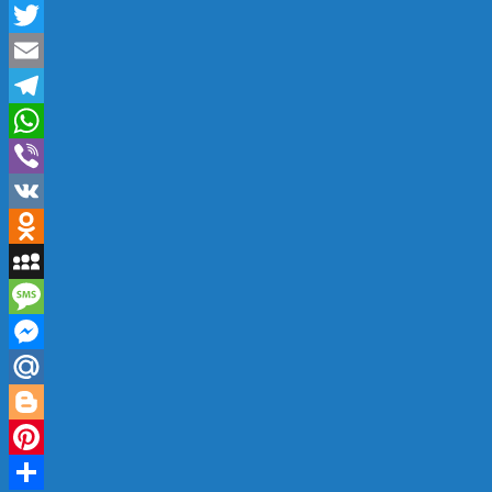
Twitter
Email
Telegram
WhatsApp
Viber
VK
Odnoklassniki
MySpace
Message
Messenger
Mail.Ru
Blogger
Pinterest