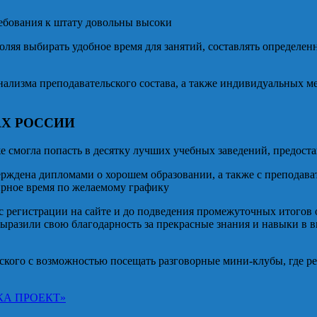
ребования к штату довольны высоки
оляя выбирать удобное время для занятий, составлять определен
нализма преподавательского состава, а также индивидуальных м
АХ РОССИИ
уже смогла попасть в десятку лучших учебных заведений, предо
ждена дипломами о хорошем образовании, а также с преподавате
ирное время по желаемому графику
 с регистрации на сайте и до подведения промежуточных итогов
выразили свою благодарность за прекрасные знания и навыки в 
кого с возможностью посещать разговорные мини-клубы, где реп
А ПРОЕКТ»