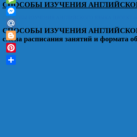
СПОСОБЫ ИЗУЧЕНИЯ АНГЛИЙСКО
Message
СПОСОБЫ ИЗУЧЕНИЯ АНГЛИЙСКОГО ЯЗЫКА ПРОЕКТ-обучающий 
Messenger
СПОСОБЫ ИЗУЧЕНИЯ АНГЛИЙСКО
Mail.Ru
смена расписания занятий и формата о
Blogger
Pinterest
Отправить