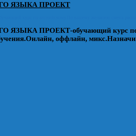
ГО ЯЗЫКА ПРОЕКТ
курс по английскому.По вашему желанию смена расписани
ГО ЯЗЫКА ПРОЕКТ
-обучающий курс п
бучения.Онлайн, оффлайн, микс.Назначи