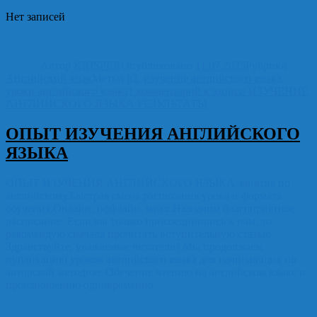
Отправить
Нет записей
Автор
KRISPER
Опубликовано
11.07.2025
Рубрики
Английский язык
Метки
h2
,
изучение английского языка
,
уроки английского языка
1 комментарий
к записи ИЗУЧЕНИЕ
АНГЛИЙСКОГО ЯЗЫКА РЕЗУЛЬТАТЫ
ОПЫТ ИЗУЧЕНИЯ АНГЛИЙСКОГО
ЯЗЫКА
ОПЫТ ИЗУЧЕНИЯ АНГЛИЙСКОГО ЯЗЫКА-занятия по
английскому.Быстрая смена расписания урока и формата
обучения.Онлайн, оффлайн, микс.Назначим благоприятное
расписание. Если вы только присоединились к нам, то
рекомендую сначала прочитать вступительную статью
Здравствуйте, уважаемые читатели! Мы продолжаем
публикацию уроков английского языка для начинающих по
авторской методике Обучение чтению на английском языке и
произношению одновременно.