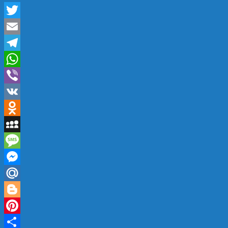
Twitter
Email
Telegram
WhatsApp
Viber
VK
Odnoklassniki
MySpace
Message
Messenger
Mail.Ru
Blogger
Pinterest