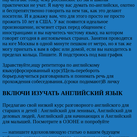
практически не учат. Я научу вас думать по-английски, охотно
и беспрепятственно говорить на нем так, как это делают
носители. И я докажу вам, что для этого просто не просто
прожить 10 лет в США. У вас появится идеальное
произношение, исчезнет страх перед общением с
иностранцами и вы научитесь чистому языку, на котором
говорят сегодня в англоязычных странах. Занятия проводятся
на юге Москвы в одной минуте пешком от метро, но я так же
могу приехать к вам в офис или домой, если вы находитесь в
пределах кольца. Пишите. Я подстроюсь под ваш график
Здравствуйте,ищу репетитора по английскому
языку(форсированный курс)!Цель-перебороть
борьер,научиться разговаривать и понимать речь для
прохождения собеседования..(сроки подимают)В личку
ВКЛЮЧИ ИЗУЧАТЬ АНГЛИЙСКИЙ ЯЗЫК
Предлагаю свой низкий курс разговорного английского для
старших и детей : Английский для ленивых, Английский для
деловых людей, Английский для начинающих и Английский
для малышей. Посмотрите в ОЗОНЕ и попробуйте
— напишите вдохновляющую статью о вашем будущем