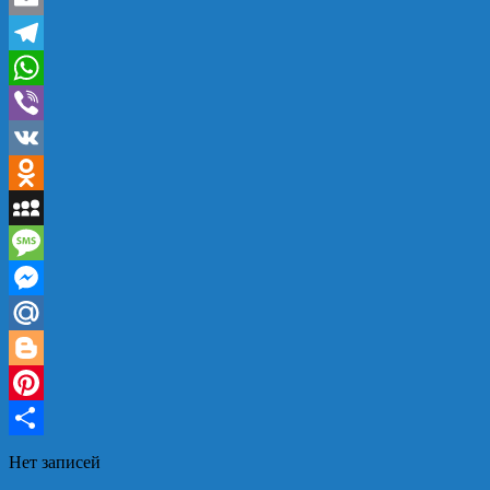
Email
Telegram
WhatsApp
Viber
VK
Odnoklassniki
MySpace
Message
Messenger
Mail.Ru
Blogger
Pinterest
Отправить
Нет записей