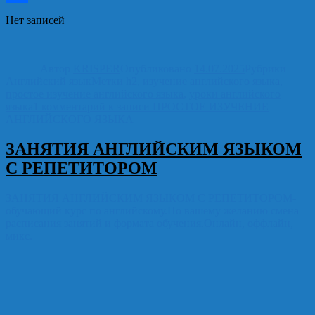
Отправить
Нет записей
Автор
KRISPER
Опубликовано
14.07.2025
Рубрики
Английский язык
Метки
h2
,
изучение английского языка
,
простое изучение английского языка
,
уроки английского
языка
1 комментарий
к записи ПРОСТОЕ ИЗУЧЕНИЕ
АНГЛИЙСКОГО ЯЗЫКА
ЗАНЯТИЯ АНГЛИЙСКИМ ЯЗЫКОМ
С РЕПЕТИТОРОМ
ЗАНЯТИЯ АНГЛИЙСКИМ ЯЗЫКОМ С РЕПЕТИТОРОМ-
обучающий курс по английскому.По вашему желанию смена
расписания занятий и формата обучения.Онлайн, оффлайн,
микс.