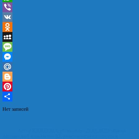
WhatsApp
Viber
VK
Odnoklassniki
MySpace
Message
Messenger
Mail.Ru
Blogger
Pinterest
Отправить
Нет записей
Автор
KRISPER
Опубликовано
25.07.2025
Рубрики
Английский язык
Метки
h2
,
возможности интернета в