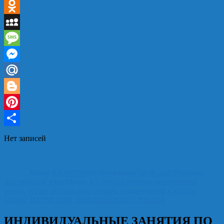
VK
Odnoklassniki
MySpace
Message
Messenger
Mail.Ru
Blogger
Pinterest
Отправить
Нет записей
Автор
KRISPER
Опубликовано
18.06.2025
Рубрики
Английский язык
Метки
h2
,
опыт изучения английского
языка
,
уроки английского языка
1 комментарий
к записи
ОПЫТ ИЗУЧЕНИЯ АНГЛИЙСКОГО ЯЗЫКА
ИНДИВИДУАЛЬНЫЕ ЗАНЯТИЯ ПО