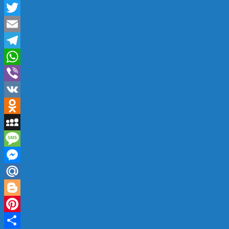
Twitter
Email
Telegram
WhatsApp
Viber
VK
Odnoklassniki
MySpace
Message
Messenger
Mail.Ru
Blogger
Pinterest