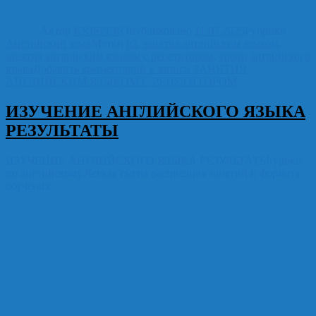
Автор
KRISPER
Опубликовано
11.07.2025
Рубрики
Английский язык
Метки
h2
,
занятия английским языком
,
занятия английским языком с репетитором
,
уроки английского
языка
Добавить комментарий
к записи ЗАНЯТИЯ
АНГЛИЙСКИМ ЯЗЫКОМ С РЕПЕТИТОРОМ
ИЗУЧЕНИЕ АНГЛИЙСКОГО ЯЗЫКА
РЕЗУЛЬТАТЫ
ИЗУЧЕНИЕ АНГЛИЙСКОГО ЯЗЫКА РЕЗУЛЬТАТЫ-уроки
по английскому.Легкая смена расписания занятий и формата
обучения.