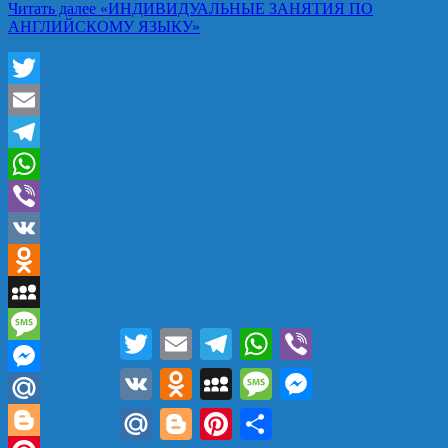
Читать далее
«ИНДИВИДУАЛЬНЫЕ ЗАНЯТИЯ ПО
АНГЛИЙСКОМУ ЯЗЫКУ»
Twitter
Email
Telegram
WhatsApp
Viber
VK
Odnoklassniki
MySpace
Twitter
Email
Telegram
WhatsApp
Viber
Message
VK
Odnoklassniki
MySpace
Message
Messenger
Messenger
Mail.Ru
Blogger
Pinterest
Отправить
Mail.Ru