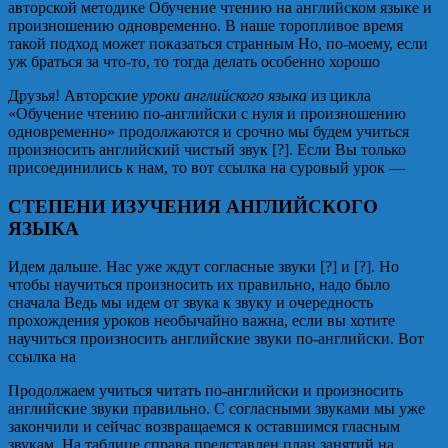
авторской методике Обучение чтению на английском языке и
произношению одновременно. В наше торопливое время
такой подход может показаться странным Но, по-моему, если
уж браться за что-то, то тогда делать особенно хорошо
Друзья! Авторские
уроки английского языка
из цикла
«Обучение чтению по-английски с нуля и произношению
одновременно» продолжаются и срочно мы будем учиться
произносить английский чистый звук [?]. Если Вы только
присоединились к нам, то вот ссылка на суровый урок —
СТЕПЕНИ ИЗУЧЕНИЯ АНГЛИЙСКОГО
ЯЗЫКА
Идем дальше. Нас уже ждут согласные звуки [?] и [?]. Но
чтобы научиться произносить их правильно, надо было
сначала Ведь мы идем от звука к звуку и очередность
прохождения уроков необычайно важна, если вы хотите
научиться произносить английские звуки по-английски. Вот
ссылка на
Продолжаем учиться читать по-английски и произносить
английские звуки правильно. С согласными звуками мы уже
закончили и сейчас возвращаемся к оставшимся гласным
звукам. На таблице справа представлен план занятий на